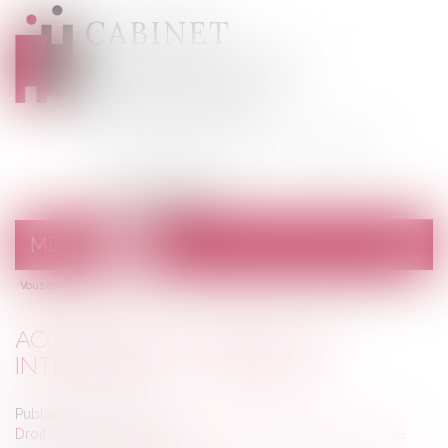
CABINET
BARTHELEMY
DESANGES
Avocats au barreau de Draguignan
MENU
Ouvrir
le
Vous êtes ici :
Accueil
menu
Accidents du travail: les intérimaires - L'express
ACCIDENTS DU TRAVAIL: LES
INTÉRIMAIRES - L'EXPRESS
Publié le :
15/11/2016
Droit du travail - Employeurs
/
Droit de la protection sociale