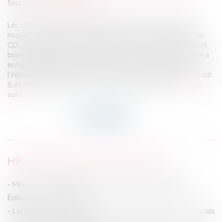
Source :
lentreprise.lexpress.fr
Les deux millions de salariés intérimaires courent plus de
risques de connaître un accident du travail que les salariés en
CDI, a alerté la CGT de l'intérim ce mardi. Des négociations de
branche s'engagent sur le sujet. En 2014, l'assurance-maladie a
enregistré 39.869 accidents du travail dans le secteur de
l'intérim et 64 décès (dont la moitié sur le trajet domicile-travail).
(Les chiffres pour 2015 ne sont pas encore connus.) ...
Lire la
suite
HISTORIQUE
Mineurs : l’autorisation de sortie du territoire est rétablie -
Éditions Francis Lefebvre
Loi El Khomri: le joli satisfecit, nuancé et à rebours, des avocats