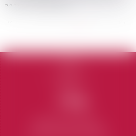
compromis ? | Actualités Seloger
<<
<
...
439
440
441
442
443
444
445
...
>
>>
Accueil
Le cabinet
L'équipe
Domaines d'intervention
Honoraires
Contact
Articles
CABINET SAINT-TROPEZ
7 Place des Lices 83990 SAINT-TROPEZ