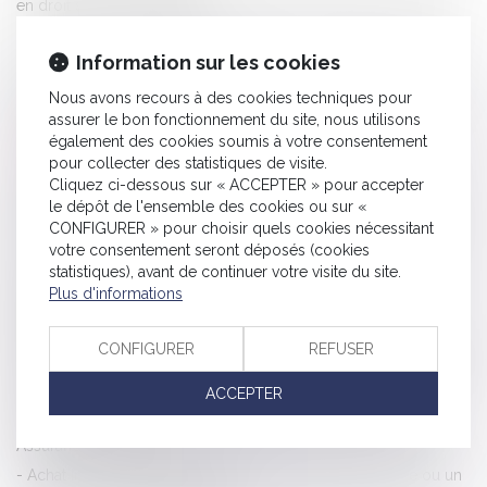
en droit social - Le Figaro
Prescription de l’action en recherche de paternité et atteinte à
Information sur les cookies
la vie privée - La Gazette du Palais
Dans quels cas votre propriétaire peut-il vous donner congé
Nous avons recours à des cookies techniques pour
assurer le bon fonctionnement du site, nous utilisons
pour motif légitime et sérieux ? | Actualités Seloger
également des cookies soumis à votre consentement
Accidents du travail: les intérimaires - L'express
pour collecter des statistiques de visite.
Condamnation du groupe Altice pour réalisation de deux
Cliquez ci-dessous sur « ACCEPTER » pour accepter
le dépôt de l'ensemble des cookies ou sur «
opérations de concentration avant autorisation - Le Monde du
CONFIGURER » pour choisir quels cookies nécessitant
droit
votre consentement seront déposés (cookies
Droit de représentation du gardé à vue malgré l’absence de
statistiques), avant de continuer votre visite du site.
Plus d'informations
notification de la désignation d’un avocat par sa mère - Le
Monde du Droit
CONFIGURER
REFUSER
Quand faut-il prendre la décision de licencier pour faute grave
? Illustrations et procédure - Editions Tissot
ACCEPTER
Résiliation annuelle : un feuilleton au long cours, Banque -
Assurances - Les Echos
Achat immobilier : faut-il signer une promesse de vente ou un