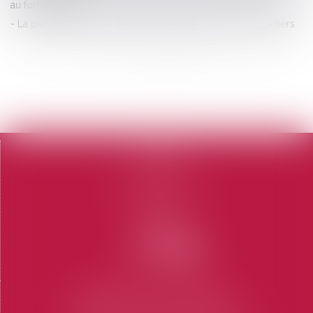
au formalisme !
La prévention des risques liés au grand froid sur les chantiers
<<
<
...
74
75
76
77
78
79
80
...
>
>>
Accueil
Le cabinet
L'équipe
Domaines d'intervention
Honoraires
Contact
Articles
CABINET SAINT-TROPEZ