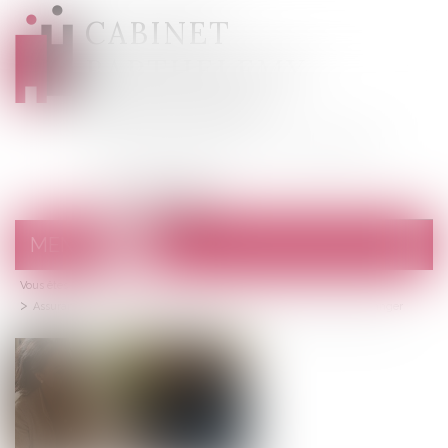
CABINET
BARTHELEMY
DESANGES
Avocats au barreau de Draguignan
MENU
Ouvrir
le
Vous êtes ici :
Accueil
menu
Assurance vie : cette clause qu'il ne faut surtout pas oublier de changer