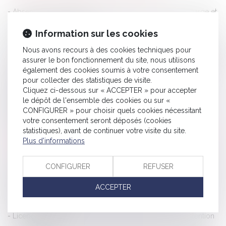
Absence ou insuffisance d’information sur la prise en charge et
responsabilité du praticien
Information sur les cookies
Conduite après absorption de cannabis : droits de la défense
Nous avons recours à des cookies techniques pour
Griefs invoqués dans la lettre de licenciement et office du juge
assurer le bon fonctionnement du site, nous utilisons
Dossier de surendettement : précisions sur l’action en relevé
également des cookies soumis à votre consentement
de forclusion
pour collecter des statistiques de visite.
Cliquez ci-dessous sur « ACCEPTER » pour accepter
L’action en délivrance de legs est une action personnelle
le dépôt de l'ensemble des cookies ou sur «
soumise à la prescription quinquennale de l'article 2224 du
CONFIGURER » pour choisir quels cookies nécessitant
votre consentement seront déposés (cookies
Code civil
statistiques), avant de continuer votre visite du site.
Assurance vie : cette clause qu'il ne faut surtout pas oublier de
Plus d'informations
changer
Congé pour motif légitime et sérieux : précision concernant les
CONFIGURER
REFUSER
conditions de ressources du locataire protégé
ACCEPTER
Epargne retraite et communauté conjugale : les bons comptes
font les bons amis !
Licenciement économique et offre de reclassement : attention