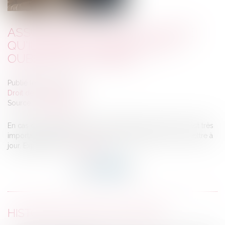
ASSURANCE VIE : CETTE CLAUSE
QU'IL NE FAUT SURTOUT PAS
OUBLIER DE CHANGER
Publié le :
05/11/2024
Droit des assurances
Source :
www.planet.fr
En cas de changement de votre situation personnelle, il est très
important de modifier votre clause bénéficiaire pour la mettre à
jour. Explications...
Lire la suite
HISTORIQUE