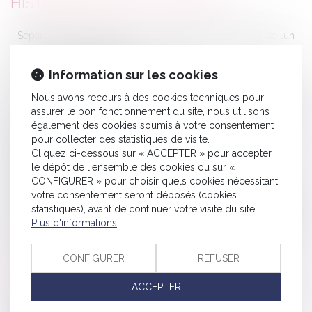
HISTORIQUE
Séparation de concubins : la construction sur le terrain de l’un
d’eux - La Gazette du Palais
Information sur les cookies
Qu’est-ce qu’une garantie commerciale ?
Le non-respect par l'employeur de son obligation de sécurité
Nous avons recours à des cookies techniques pour
de résultat ne justifie pas nécessairement une prise d'acte - RF
assurer le bon fonctionnement du site, nous utilisons
également des cookies soumis à votre consentement
SOCIAL
pour collecter des statistiques de visite.
Assurance emprunteur : les 4 étapes de la renégociation -
Cliquez ci-dessous sur « ACCEPTER » pour accepter
le dépôt de l'ensemble des cookies ou sur «
Explorimmo
CONFIGURER » pour choisir quels cookies nécessitant
Convocation à un entretien préalable : doit-on préciser les
votre consentement seront déposés (cookies
griefs afin de respecter les droits du salarié ? - Editions Tissot
statistiques), avant de continuer votre visite du site.
Plus d'informations
Un tribunal refuse de sanctionner un restaurateur pour le bruit
de ses clients - Affaire du cabinet via SOS conso
CONFIGURER
REFUSER
Avez-vous besoin de reconnaître votre enfant ? | Dossier
Familial © FamVeld
ACCEPTER
"Elle a été licenciée pour avoir signé à la place des élèves" -