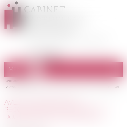
CABINET
BARTHELEMY
DESANGES
Avocats au barreau de Draguignan
MENU
Ouvrir
le
Vous êtes ici :
Accueil
menu
Avez-vous besoin de reconnaître votre enfant ? | Dossier Familial © FamVeld
AVEZ-VOUS BESOIN DE
RECONNAÎTRE VOTRE ENFANT ? |
DOSSIER FAMILIAL © FAMVELD