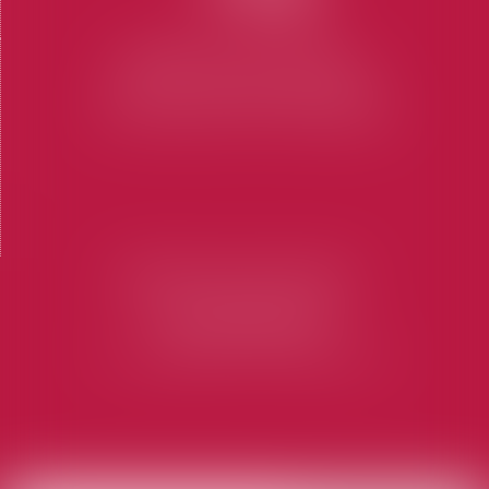
CABINET SAINT-TROPEZ
7 Place des Lices 83990 SAINT-TROPEZ
Tel : 04 94 97 28 74
-
Fax : 04 94 97 56 69
CABINET SAINT-RAPHAËL
73 Rue Marius Allongue
83700 SAINT-RAPHAËL
Tel : 04 94 19 60 15
-
Fax : 04 94 19 60 16