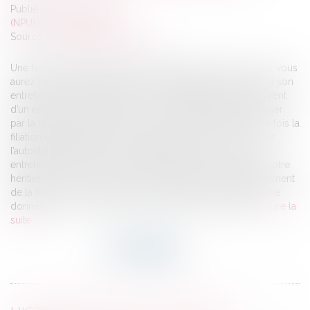
Publié le :
04/04/2017
(NPU) Droit de la famille
Source :
www.dossierfamilial.com
Une fois la filiation établie, l’enfant pourra porter votre nom, vous
aurez l’autorité parentale sur lui et l’obligation de pourvoir à son
entretien et à son éducation. Pour être juridiquement le parent
d’un enfant, il faut que la filiation soit établie. Cela peut passer
par la reconnaissance, sans que ce soit systématique. Une fois la
filiation établie, l’enfant pourra porter votre nom, vous aurez
l’autorité parentale sur lui et l’obligation de pourvoir à son
entretien et à son éducation. Cette filiation fait aussi de lui votre
héritier. Tout cela est vrai quel que soit le mode d’établissement
de la filiation car, en France, tous les enfants sont égaux. Une
donnée qui a son importance en matière de succession...
Lire la
suite