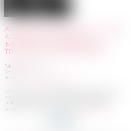
AVIS SUR LE PROJET DE LOI "VISANT
À OFFRIR DES RÉPONSES
IMMÉDIATES AUX PHÉNOMÈNES
TROUBLANT L’ORDRE PUBLIC"
Publié le :
29/06/2026
Droit pénal
Source :
www.defenseurdesdroits.fr
Le 25 mars 2026, le Gouvernement a déposé le projet de loi «
visant à offrir des réponses immédiates aux phénomènes
troublant l’ordre public, la sécurité et la tranquillité de nos
concitoyens », en procédure accélérée...
Lire la suite