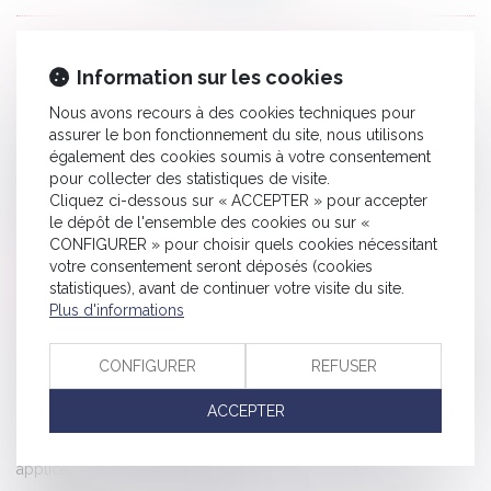
HISTORIQUE
Information sur les cookies
Nous avons recours à des cookies techniques pour
Copropriété : une mise en demeure imprécise bloque le
assurer le bon fonctionnement du site, nous utilisons
recouvrement
également des cookies soumis à votre consentement
Un processus irréversible de départ des lieux du locataire fait
pour collecter des statistiques de visite.
Cliquez ci-dessous sur « ACCEPTER » pour accepter
obstacle au repentir du bailleur
le dépôt de l'ensemble des cookies ou sur «
Comment se protéger du démarchage abusif ?
CONFIGURER » pour choisir quels cookies nécessitant
Avis sur le projet de loi "visant à offrir des réponses
votre consentement seront déposés (cookies
statistiques), avant de continuer votre visite du site.
immédiates aux phénomènes troublant l’ordre public"
Plus d'informations
La réduction générale dégressive unique
RGDU : quel est le montant du Smic brut retenu pour 2026 ?
CONFIGURER
REFUSER
Inceste et violences sexuelles faites aux enfants propositions
Ciivise
ACCEPTER
Cotisations 2026 : un arrêté qui confirme les règles
applicables au logement social