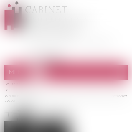
CABINET
BARTHELEMY
DESANGES
Avocats au barreau de Draguignan
MENU
Ouvrir
le
Vous êtes ici :
Accueil
menu
Avis sur le projet de loi "visant à offrir des réponses immédiates aux phénomènes
troublant l’ordre public"