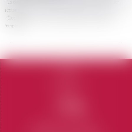
La durée des arrêts de travail sera plafonnée à partir du 1er
septembre
Élections CSE : les limites de l’obligation de loyauté de
l’employeur
<<
<
...
6
7
8
9
10
11
12
...
>
>>
Accueil
Le cabinet
L'équipe
Domaines d'intervention
Honoraires
Contact
Articles
CABINET SAINT-TROPEZ