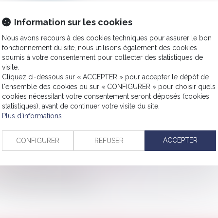
Information sur les cookies
Nous avons recours à des cookies techniques pour assurer le bon
fonctionnement du site, nous utilisons également des cookies
soumis à votre consentement pour collecter des statistiques de
visite.
Cliquez ci-dessous sur « ACCEPTER » pour accepter le dépôt de
modité ?
l'ensemble des cookies ou sur « CONFIGURER » pour choisir quels
 décompte des délais de procédure !
cookies nécessitant votre consentement seront déposés (cookies
dès l’expiration du bail initialement renouvelé
statistiques), avant de continuer votre visite du site.
Plus d'informations
 : quel impact en cas d’oubli ?
es viandes dans les restaurants
ACCEPTER
CONFIGURER
REFUSER
ic Loi organique
entis : Quelles sont les nouvelles règles ?
tive doit être caractérisée
le rapport oral d’un conseiller !
<<
<
...
53
54
55
56
57
58
59
...
>
>>