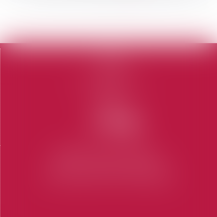
...
>
>>
Accueil
Le cabinet
L'équipe
Domaines d'intervention
Honoraires
Contact
Articles
CABINET SAINT-TROPEZ
7 Place des Lices 83990 SAINT-TROPEZ
Tel : 04 94 97 28 74
-
Fax : 04 94 97 56 69