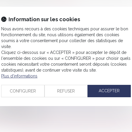
Information sur les cookies
Nous avons recours à des cookies techniques pour assurer le bon
fonctionnement du site, nous utilisons également des cookies
soumis à votre consentement pour collecter des statistiques de
visite.
Cliquez ci-dessous sur « ACCEPTER » pour accepter le dépôt de
l'ensemble des cookies ou sur « CONFIGURER » pour choisir quels
ion s’apprécie à la date d’envoi de la lettre - Éditions Francis Lefebvre
cookies nécessitant votre consentement seront déposés (cookies
sont dues de plein droit
statistiques), avant de continuer votre visite du site.
constructeur – Gazette du Palais
Plus d'informations
e peine pour les auteurs de violences conjugales
ACCEPTER
CONFIGURER
REFUSER
irbnb envisage de faire appel
erté d’informer ?
nisme et de construction
es peines : quelques très bonnes idées, mais beaucoup de confusions - 