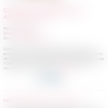
CONDUITE ACCOMPAGNÉE ET
ASSURANCE AUTO
Publié le :
24/08/2021
Droit des assurances
Source :
www.ffa-assurance.fr
Quelles sont les différentes déclinaisons de la conduite
accompagnée ? Quelles sont les démarches à effectuer auprès
de l'assureur pour être garanti pendant la phase d'apprentissage
? Quelles sont les conséquences de cet apprentissage sur
l'assurance du jeune conducteur...
Lire la suite
HISTORIQUE