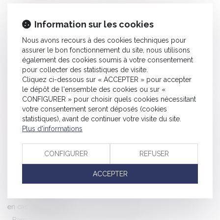
Le recouvrement des cotisations de retraite complémentaire
par l’URSSAF est reporté au 1er janvier 2023
Information sur les cookies
Visioconférence : une victoire en demi-teinte devant le Conseil
Nous avons recours à des cookies techniques pour
d'Etat
assurer le bon fonctionnement du site, nous utilisons
également des cookies soumis à votre consentement
Airbnb écope d'une amende de 300.000 euros pour défaut
pour collecter des statistiques de visite.
d'informations
Cliquez ci-dessous sur « ACCEPTER » pour accepter
Les conditions de versement de l'aide à la relance de la
le dépôt de l'ensemble des cookies ou sur «
CONFIGURER » pour choisir quels cookies nécessitant
construction durable définies
votre consentement seront déposés (cookies
Conduite accompagnée et assurance auto
statistiques), avant de continuer votre visite du site.
Une nouvelle obligation en matière de prévention des risques
Plus d'informations
chimiques
CONFIGURER
REFUSER
Bore Out : l’absence de travail est aussi du harcèlement moral
Copropriété et assemblées générales : dérogations jusqu’au
ACCEPTER
30 septembre 2021
Ce qu'il faut savoir sur le rachat de soulte d'un bien immobilier
en cas de divorce
Barreau de Draguignan – aide aux victimes