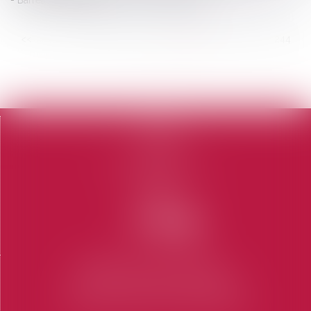
<<
<
...
238
239
240
241
242
243
244
...
>
>>
Accueil
Le cabinet
L'équipe
Domaines d'intervention
Honoraires
Contact
Articles
CABINET SAINT-TROPEZ
7 Place des Lices 83990 SAINT-TROPEZ
Tel : 04 94 97 28 74
-
Fax : 04 94 97 56 69