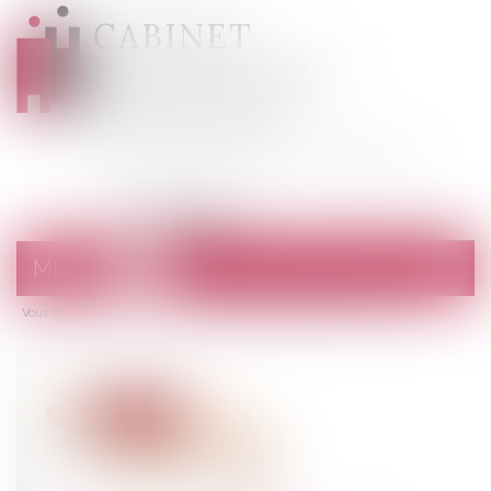
CABINET
BARTHELEMY
DESANGES
Avocats au barreau de Draguignan
MENU
Ouvrir
le
Vous êtes ici :
Accueil
menu
Conduite accompagnée et assurance auto