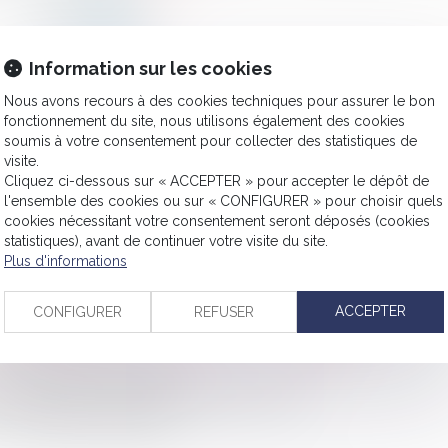
Information sur les cookies
Nous avons recours à des cookies techniques pour assurer le bon
fonctionnement du site, nous utilisons également des cookies
soumis à votre consentement pour collecter des statistiques de
validité du changement de bénéficiaire
visite.
Cliquez ci-dessous sur « ACCEPTER » pour accepter le dépôt de
elle vers sa messagerie personnelle : une faute ?
l'ensemble des cookies ou sur « CONFIGURER » pour choisir quels
 pouvoir du juge
cookies nécessitant votre consentement seront déposés (cookies
ement du terrorisme : l'AMF applique les orientations de l’Autorité b
statistiques), avant de continuer votre visite du site.
Plus d'informations
ation de délivrance du bailleur
ACCEPTER
CONFIGURER
REFUSER
sions utiles !
r les clauses abusives et l’information du consommateur
d’un bien commun en valeur
c aux gardiens d’immeubles de bailleurs sociaux
rès acceptation de garantie