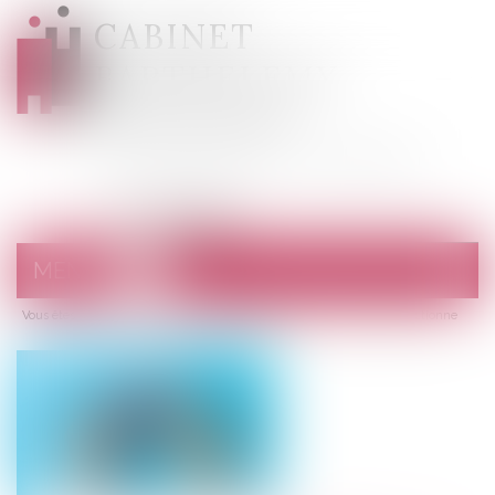
CABINET
BARTHELEMY
DESANGES
Avocats au barreau de Draguignan
MENU
Ouvrir
le
Vous êtes ici :
Accueil
menu
Démarchage téléphonique : la DGCCRF sanctionne