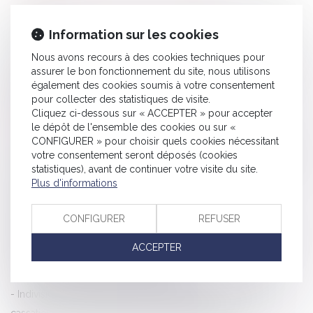
L’opposabilité d’une clause est conditionnée à l’information de
l’adhérent
Information sur les cookies
Précisions sur la prescription de l’action visant à l’annulation de
Nous avons recours à des cookies techniques pour
la clause d’indexation
assurer le bon fonctionnement du site, nous utilisons
également des cookies soumis à votre consentement
Rechute et faute inexcusable : la Cour de cassation ferme la
pour collecter des statistiques de visite.
porte à un nouveau délai de prescription
Cliquez ci-dessous sur « ACCEPTER » pour accepter
Démarchage téléphonique : la DGCCRF sanctionne
le dépôt de l'ensemble des cookies ou sur «
CONFIGURER » pour choisir quels cookies nécessitant
Procréation post mortem : vers une autorisation en France ?
votre consentement seront déposés (cookies
L’apprentissage et la formation professionnelle dans le viseur
statistiques), avant de continuer votre visite du site.
de la Cour des comptes
Plus d'informations
L’absence de dépôt au greffe d’un mémoire entraîne
CONFIGURER
REFUSER
l’irrecevabilité d’une QPC
Réception judiciaire d’une charpente : quand la solidité fait
ACCEPTER
obstacle à l’acceptation des travaux !
Accidents du travail : les morts cachés
Indivision successorale et démembrement : la Cour de
cassation tranche en faveur des nus-propriétaires