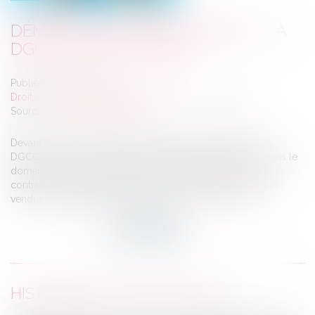
DÉMARCHAGE TÉLÉPHONIQUE : LA
DGCCRF SANCTIONNE
Publié le :
10/02/2025
Droit de la consommation
/
Pratiques commerciales
Source :
www.actu-juridique.fr
Devant la récurrence des plaintes des consommateurs, la
DGCCRF a mené en 2023 une enquête ciblant les abus dans le
domaine du courtage en assurance, notamment pour les
contrats d’assurance santé et les contrats à faible cotisation
vendus par démarchage téléphonique...
Lire la suite
HISTORIQUE