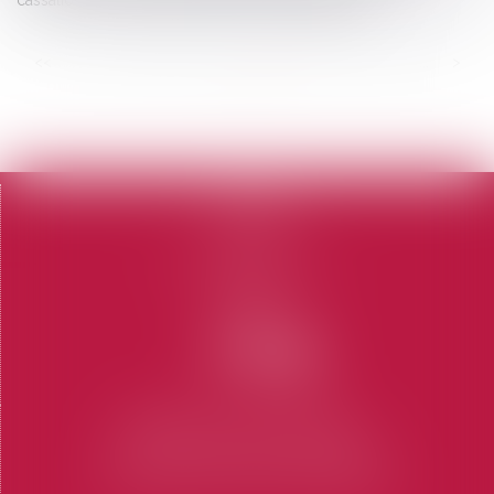
<<
<
...
58
59
60
61
62
63
64
...
>
>>
Accueil
Le cabinet
L'équipe
Domaines d'intervention
Honoraires
Contact
Articles
CABINET SAINT-TROPEZ
7 Place des Lices 83990 SAINT-TROPEZ
Tel : 04 94 97 28 74
-
Fax : 04 94 97 56 69