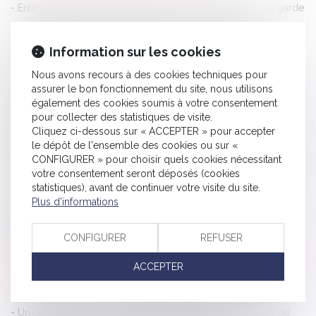
Enlèvement international d’enfants : contours du droit de garde
et conditions du retour immédiat - Dalloz Actualité
Anticiper et minimiser l’impact d’un cyber risque sur votre
Information sur les cookies
entreprise : TPE, PME, vous êtes concernées ! | FFA
Nous avons recours à des cookies techniques pour
Loi Travail 2 : ce que Macron veut ajouter à la réforme El
assurer le bon fonctionnement du site, nous utilisons
Khomri - Le Parisien
également des cookies soumis à votre consentement
pour collecter des statistiques de visite.
Propriétaire : pouvez-vous retenir un loyer impayé sur le
Cliquez ci-dessous sur « ACCEPTER » pour accepter
dépôt de garantie ? | Actualités Seloger
le dépôt de l'ensemble des cookies ou sur «
CONFIGURER » pour choisir quels cookies nécessitant
Pacs : il pourra être signé en mairie à partir du 1er novembre
votre consentement seront déposés (cookies
2017 | Dossier Familial
statistiques), avant de continuer votre visite du site.
Baux commerciaux : pas d'abrogation en vue de la liberté
Plus d'informations
contractuelle d'imputer la taxe foncière aux locataires -
Fiscalonline
CONFIGURER
REFUSER
Etat civil d’enfants nés de mères porteuses ? Éditions Francis
ACCEPTER
Lefebvre
Copropriétés : l’option de la surélévation - Le Monde
Un décret précise les modalités d'application de l'action de