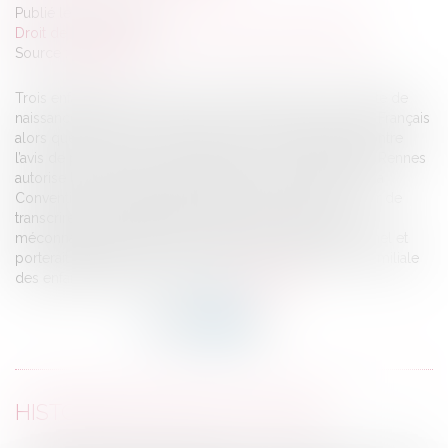
Publié le :
18/05/2017
Droit de la famille, des personnes et de leur patrimoine
Source :
www.efl.fr
Trois enfants nés au Ghana sont mentionnés, sur leur acte de
naissance ghanéen, comme issus d’un couple marié de Français
alors que celui-ci a eu recours à une mère porteuse. Contre
l’avis de procureur de la République, la cour d’appel de Rennes
autorise la transcription au regard des prescriptions de la
Convention européenne des droits de l’Homme : refuser de
transcrire un droit régulièrement acquis à l'étranger
méconnaîtrait le principe de continuité du statut personnel et
porterait atteinte au droit au respect de la vie privée et familiale
des enfants (CEDH art. 3-1 et 8)...
Lire la suite
HISTORIQUE