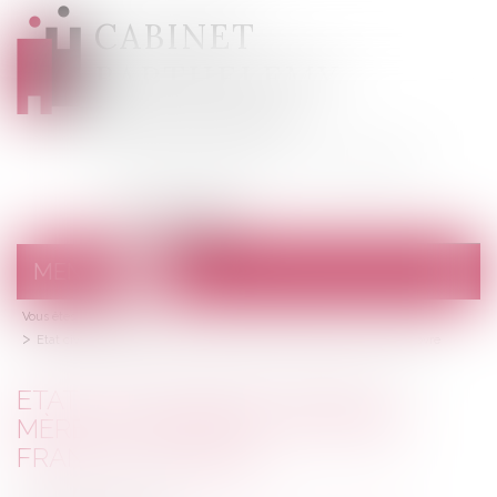
CABINET
BARTHELEMY
DESANGES
Avocats au barreau de Draguignan
MENU
Ouvrir
le
Vous êtes ici :
Accueil
menu
Etat civil d’enfants nés de mères porteuses ? Éditions Francis Lefebvre
ETAT CIVIL D’ENFANTS NÉS DE
MÈRES PORTEUSES ? ÉDITIONS
FRANCIS LEFEBVRE