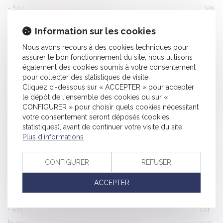
Shrinkflation : obligation d'informer les consommateurs sur les
produits concernés au 1er juillet !
Information sur les cookies
La Cour de Cassation vient de juger que les agissements
Nous avons recours à des cookies techniques pour
sexistes constituent un motif de licenciement pour faute
assurer le bon fonctionnement du site, nous utilisons
Obligation de vigilance de la banque : délit de blanchiment
également des cookies soumis à votre consentement
Contestation du taux d’incapacité par l’employeur et mention
pour collecter des statistiques de visite.
Cliquez ci-dessous sur « ACCEPTER » pour accepter
erronée du tribunal compétent
le dépôt de l'ensemble des cookies ou sur «
La nouvelle responsabilité solidaire des parents séparés du fait
CONFIGURER » pour choisir quels cookies nécessitant
de leurs enfants mineurs
votre consentement seront déposés (cookies
statistiques), avant de continuer votre visite du site.
Salarié et député : quelles incidences pour l’employeur ?
Plus d'informations
Réunion de deux lots : le local à usage d’habitation ne perd
pas son usage
CONFIGURER
REFUSER
Quels sont les affichages obligatoires en matière d’hygiène et
de sécurité ?
ACCEPTER
Exonération des cotisations patronales en ZFRR
Reprise d’actifs appartenant à Ludendo (La Grande Récré) par
le groupe JouéClub : l’Autorité autorise l’opération sous réserve