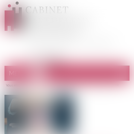
CABINET
BARTHELEMY
DESANGES
Avocats au barreau de Draguignan
MENU
Ouvrir
le
Vous êtes ici :
Accueil
menu
Exonération des cotisations patronales en ZFRR