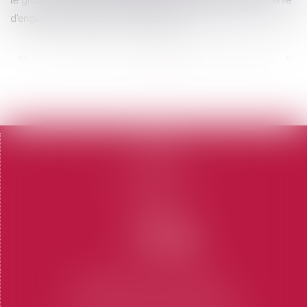
d’engagements portant sur 6 magasins
<<
<
...
95
96
97
98
99
100
101
...
>
>>
Accueil
Le cabinet
L'équipe
Domaines d'intervention
Honoraires
Contact
Articles
CABINET SAINT-TROPEZ
7 Place des Lices 83990 SAINT-TROPEZ