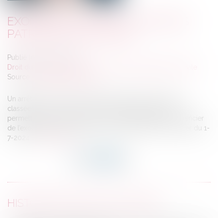
EXONÉRATION DES COTISATIONS
PATRONALES EN ZFRR
Publié le :
08/07/2024
Droit du travail - Employeurs
/
Droit de la protection sociale
Source :
efl.businesscomm.fr
Un arrêté du 19-6-2024 a publié la liste des communes
classées en zones france ruralités revitalisation (ZFRR)
permettant aux entreprises qui y sont implantées de bénéficier
de l’exonération de cotisations patronales ZFRR à compter du 1-
7-2024...
Lire la suite
HISTORIQUE