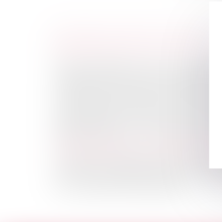
HISTORIQUE
Pesée des stupéfiants par les douanes : quelles règ
Annualisation du temps de travail : la proratisation 
Logement décent : distinction entre exécution forcé
Congé supplémentaire de naissance : précisions ré
Perte de gains futurs : la victime n'a pas à recherch
Paiement indu de l’assureur : la victime n’a pas à res
Fraude à MaPrimeRénov' : sept condamnés pour es
La protection de la salariée enceinte prime sur l’obl
Lutte contre le proxénétisme des mineurs : joindre 
Taxi : comprendre les tarifs réglementés