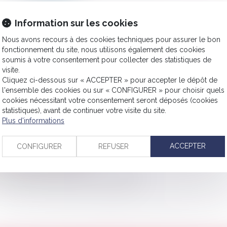
Information sur les cookies
Nous avons recours à des cookies techniques pour assurer le bon
fonctionnement du site, nous utilisons également des cookies
soumis à votre consentement pour collecter des statistiques de
les appliquer ?
visite.
Cliquez ci-dessous sur « ACCEPTER » pour accepter le dépôt de
du seuil ne peut être automatique
l'ensemble des cookies ou sur « CONFIGURER » pour choisir quels
e et action indemnitaire
cookies nécessitant votre consentement seront déposés (cookies
glementaires sur les conditions de prise du congé
statistiques), avant de continuer votre visite du site.
Plus d'informations
er un emploi
tituer les provisions d’indemnisation !
ACCEPTER
CONFIGURER
REFUSER
croquerie en bande organisée
igation alléguée de loyauté
les forces pour une prise en charge globale
<<
<
...
8
9
10
11
12
13
14
...
>
>>