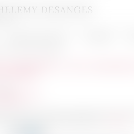
HELEMY DESANGES
uignan
DOMAINES D'INTERVENTION
HONORAIRES
PR
és pour escroquerie en bande organisée
 À MAPRIMERÉNOV' : SEPT CONDAMNÉS
ORGANISÉE
06/2026
roit pénal des affaires
batiweb.com
t été condamnés par le tribunal correctionnel de Paris dans une affa
pyramidal, la justice a estimé qu'ils s'étaient rendus ...
Lire la suite