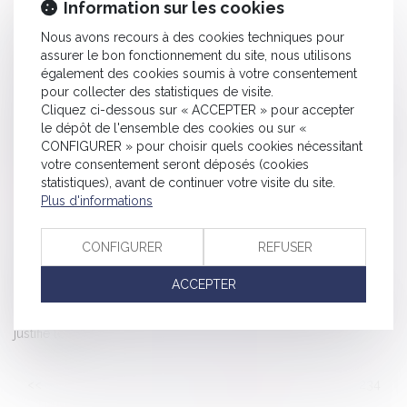
Information sur les cookies
Chômage -Prime de 1 000 € pour certains demandeurs
Nous avons recours à des cookies techniques pour
d'emplois de longue durée
assurer le bon fonctionnement du site, nous utilisons
Achat d'objet défectueux: un recours est-il possible?
également des cookies soumis à votre consentement
Maison individuelle : bien décrypter les contrats des
pour collecter des statistiques de visite.
Cliquez ci-dessous sur « ACCEPTER » pour accepter
constructeurs
le dépôt de l'ensemble des cookies ou sur «
Entretien préalable : que se passe-t-il en cas de défaillance de
CONFIGURER » pour choisir quels cookies nécessitant
l’employeur ?
votre consentement seront déposés (cookies
statistiques), avant de continuer votre visite du site.
Garde exclusive : comment la demander ?
Plus d'informations
En cas de litige, le locataire peut-il consigner son loyer ?
Assurance de prêt immobilier : garanties, résiliation et taux
CONFIGURER
REFUSER
Travail le dimanche: quelles sont les contreparties?
Maîtriser toutes les facettes du délai de rétractation
ACCEPTER
Un nouveau fait justificatif : l’exercice de la liberté d’expression
justifie le vol
<<
<
...
228
229
230
231
232
233
234