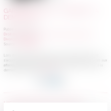
GARDE EXCLUSIVE : COMMENT LA
DEMANDER ?
Publié le :
16/11/2021
Droit de la famille, des personnes et de leur patrimoine
/
Divorce et séparation
Source :
www.capital.fr
Lors d'une procédure de divorce, les deux parents doivent
s'accorder sur le mode de garde de leurs enfants. Les juges aux
affaires familiales envisagent souvent une garde exclusive, à la
demande des parents.
Lire la suite
HISTORIQUE