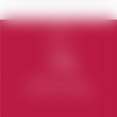
...
>
>>
Accueil
Le cabinet
L'équipe
Domaines d'intervention
Honoraires
Contact
Articles
CABINET SAINT-TROPEZ
7 Place des Lices 83990 SAINT-TROPEZ
Tel : 04 94 97 28 74
-
Fax : 04 94 97 56 69