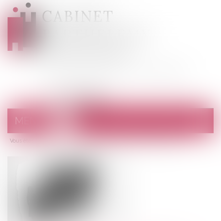
CABINET
BARTHELEMY
DESANGES
Avocats au barreau de Draguignan
MENU
Ouvrir
le
Vous êtes ici :
Accueil
menu
Garde exclusive : comment la demander ?