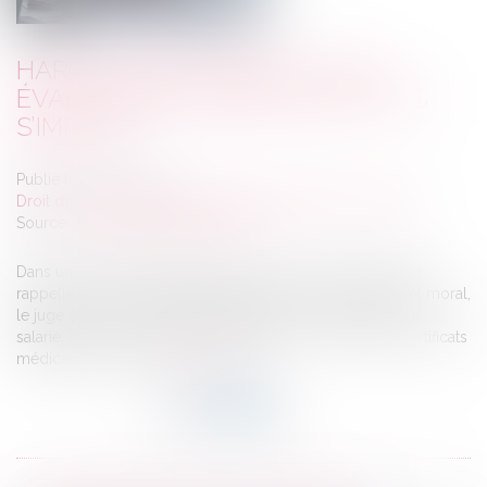
HARCÈLEMENT MORAL : UNE
ÉVALUATION GLOBALE DES FAITS
S’IMPOSE
Publié le :
14/01/2025
Droit du travail - Salariés
/
Relation individuelles au travail
Source :
www.lemag-juridique.com
Dans un arrêt du 18 décembre 2024, la Cour de cassation
rappelle que, pour apprécier l’existence d’un harcèlement moral,
le juge doit examiner l’ensemble des faits invoqués par le
salarié, en les considérant globalement, y compris les certificats
médicaux produits...
Lire la suite