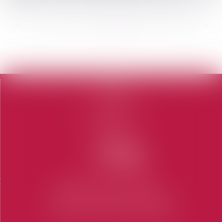
<<
<
...
63
64
65
66
67
68
69
...
>
>>
Accueil
Le cabinet
L'équipe
Domaines d'intervention
Honoraires
Contact
Articles
CABINET SAINT-TROPEZ
7 Place des Lices 83990 SAINT-TROPEZ
Tel : 04 94 97 28 74
-
Fax : 04 94 97 56 69