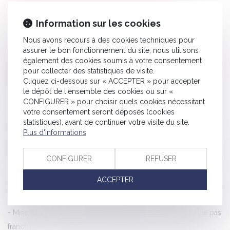
HISTORIQUE
Information sur les cookies
Évolution des facultés contributives des parents pour le
Nous avons recours à des cookies techniques pour
paiement de la pension alimentaire
assurer le bon fonctionnement du site, nous utilisons
Harcèlement moral : une évaluation globale des faits s’impose
également des cookies soumis à votre consentement
pour collecter des statistiques de visite.
Soldes : rappel de la réglementation applicable
Cliquez ci-dessous sur « ACCEPTER » pour accepter
Prévention de la récidive en matière de viol et d'agressions
le dépôt de l'ensemble des cookies ou sur «
sexuelles
CONFIGURER » pour choisir quels cookies nécessitant
votre consentement seront déposés (cookies
Avantages en nature pour la pratique du sport en entreprise
statistiques), avant de continuer votre visite du site.
Taux de cotisation ATMP 2025 : calcul et explications
Plus d'informations
Vente immobilière et droit de rétractation : quand chaque jour
compte
CONFIGURER
REFUSER
Dispositif Girardin industriel : le rôle actif des intermédiaires en
ACCEPTER
question
Plafond de sécurité sociale pour 2025 : l’arrêté est publié au JO
Mise à pied disciplinaire et salarié protégé : les limites à ne pas
franchir