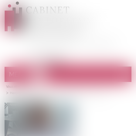
CABINET
BARTHELEMY
DESANGES
Avocats au barreau de Draguignan
MENU
Ouvrir
le
Vous êtes ici :
Accueil
menu
Harcèlement moral : une évaluation globale des faits s’impose