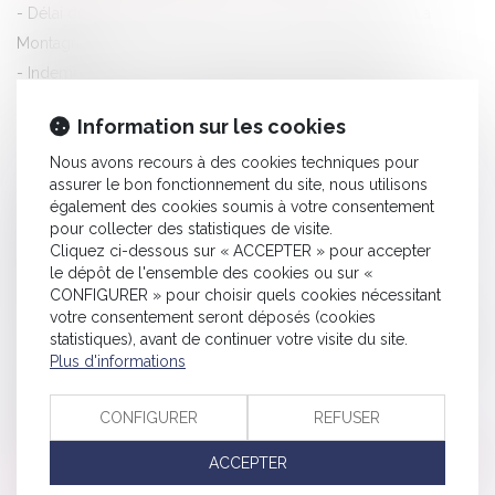
Délai de prescription pénale : comment ça marche? - La
Montagne
Indemnité d'éviction : indemnisation du locataire des
préjudices qui sont la conséquence immédiate et directe du
Information sur les cookies
non-renouvellement du bail - RF CONSEIL
Loi applicable à la recherche de paternité lorsque la mère est
Nous avons recours à des cookies techniques pour
assurer le bon fonctionnement du site, nous utilisons
américaine | Dalloz Actualité
également des cookies soumis à votre consentement
Indépendants : un délai de carence de trois jours pour les
pour collecter des statistiques de visite.
Cliquez ci-dessous sur « ACCEPTER » pour accepter
arrêts de travail de plus d’une semaine | Dossier Familial
le dépôt de l'ensemble des cookies ou sur «
Protection juridique - Vivre avec l'autisme - Ministère des
CONFIGURER » pour choisir quels cookies nécessitant
Affaires sociales et de la Santé
votre consentement seront déposés (cookies
statistiques), avant de continuer votre visite du site.
Le changement d'assurance d'un prêt immobilier pose encore
Plus d'informations
problème - Le Particulier
Sanctions applicables aux constructeurs de maisons
CONFIGURER
REFUSER
individuelles | Lextenso.fr
Il faut visiter son futur bien entre le compromis et l'acte définitif
ACCEPTER
de vente - Divers | LaVieImmo.com