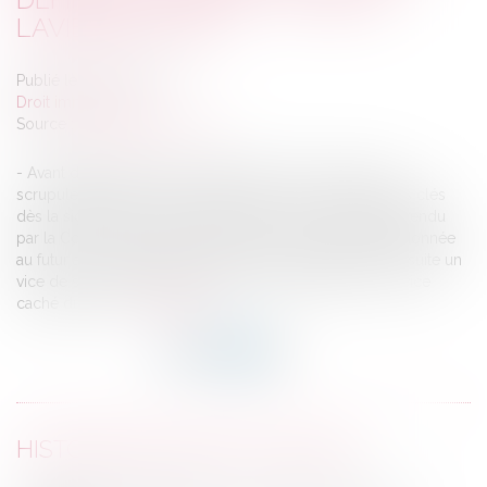
LAVIEIMMO.COM
Publié le :
26/04/2017
Droit immobilier
Source :
www.lavieimmo.com
- Avant d'acheter un bien immobilier, mieux vaut l'avoir
scrupuleusement visité, d'autant plus si l'on dispose des clés
dès la signature du compromis de vente. Un jugement rendu
par la Cour de cassation rappelle que cette possibilité donnée
au futur acquéreur réduit ses chances d'invoquer par la suite un
vice de son consentement, erreur ou tromperie, ou un vice
caché du bien...
Lire la suite
HISTORIQUE