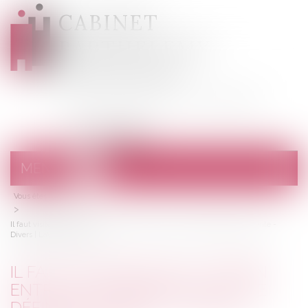
CABINET
BARTHELEMY
DESANGES
Avocats au barreau de Draguignan
MENU
Ouvrir
le
Vous êtes ici :
Accueil
menu
Il faut visiter son futur bien entre le compromis et l'acte définitif de vente -
Divers | LaVieImmo.com
IL FAUT VISITER SON FUTUR BIEN
ENTRE LE COMPROMIS ET L'ACTE
DÉFINITIF DE VENTE - DIVERS |