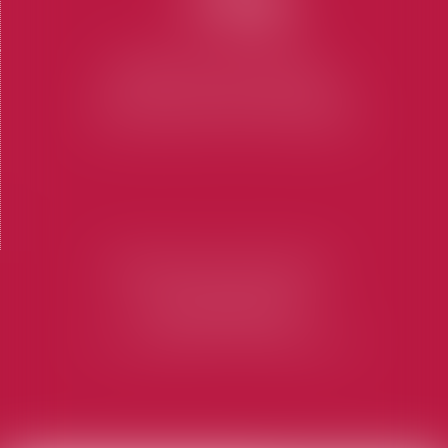
CABINET SAINT-TROPEZ
7 Place des Lices 83990 SAINT-TROPEZ
Tel : 04 94 97 28 74
-
Fax : 04 94 97 56 69
CABINET SAINT-RAPHAËL
73 Rue Marius Allongue
83700 SAINT-RAPHAËL
Tel : 04 94 19 60 15
-
Fax : 04 94 19 60 16