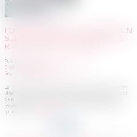
LOGEMENTS NEUFS : CLARIFICATION
SUR LES TRAVAUX POUVANT ÊTRE
RÉALISÉS PAR L’ACQUÉREUR
Publié le :
02/07/2019
Droit immobilier
/
Droit de la construction
Source :
argent.boursier.com
La loi ELAN avait promis de moderniser le contrat de vente en
l’état futur d’achèvement (VEFA) en permettant aux promoteurs
de laisser le choix à l’acquéreur d’un appartement neuf de
réaliser lui-même certains travaux de finition et d’installation
d’équipements...
Lire la suite