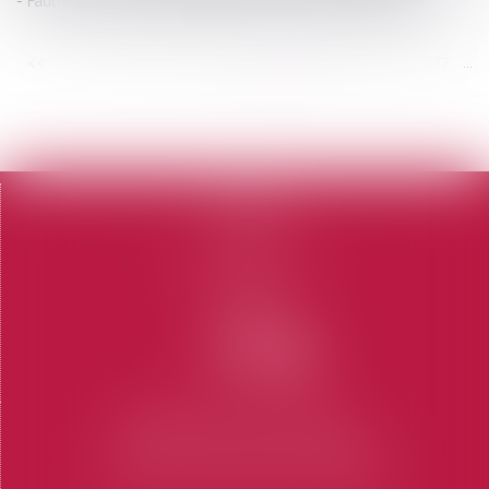
Faut-il créer une police spéciale pour l'habitat insalubre?
<<
<
...
331
332
333
334
335
336
337
...
>
>>
Accueil
Le cabinet
L'équipe
Domaines d'intervention
Honoraires
Contact
Articles
CABINET SAINT-TROPEZ
7 Place des Lices 83990 SAINT-TROPEZ
Tel : 04 94 97 28 74
-
Fax : 04 94 97 56 69