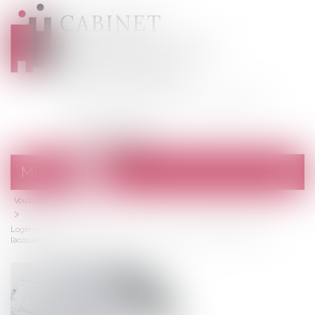
CABINET
BARTHELEMY
DESANGES
Avocats au barreau de Draguignan
MENU
Ouvrir
le
Vous êtes ici :
Accueil
menu
Logements neufs : clarification sur les travaux pouvant être réalisés par
l’acquéreur