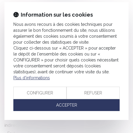
HISTORIQUE
Information sur les cookies
Nous avons recours à des cookies techniques pour
La création d'une activité concurrente par le salarié constitue
assurer le bon fonctionnement du site, nous utilisons
également des cookies soumis à votre consentement
une intention de nuire justifiant la faute grave
pour collecter des statistiques de visite.
Contentieux URSSAF et demandes formulées devant la
Cliquez ci-dessous sur « ACCEPTER » pour accepter
commission de recours amiable
le dépôt de l'ensemble des cookies ou sur «
CONFIGURER » pour choisir quels cookies nécessitant
SFAM condamné à une amende de 10 millions d'euros
votre consentement seront déposés (cookies
Prestation compensatoire de l’époux travaillant bénévolement
statistiques), avant de continuer votre visite du site.
Rappels des risques garantis par l'assurance emprunteur
Plus d'informations
Les règles de remplacement d'un représentant du personnel
CONFIGURER
REFUSER
Logements neufs : clarification sur les travaux pouvant être
réalisés par l’acquéreur
ACCEPTER
Droits et obligations découlant d’une convention de bail HLM
Transgression aux règles de sécurité des travailleurs cause
indirecte du décès et qualification d'homicide involontaire