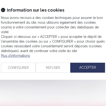
Information sur les cookies
Nous avons recours à des cookies techniques pour assurer le bon
fonctionnement du site, nous utilisons également des cookies
soumis à votre consentement pour collecter des statistiques de
 être produits | SOS conso - Blog Le Monde
visite.
Cliquez ci-dessous sur « ACCEPTER » pour accepter le dépôt de
e l’immobilier pour le compte de propriétaires bailleurs
l'ensemble des cookies ou sur « CONFIGURER » pour choisir quels
t-iris
cookies nécessitant votre consentement seront déposés (cookies
3/2017 - La Nouvelle République
statistiques), avant de continuer votre visite du site.
Plus d'informations
Palais
 L'Entreprise
ACCEPTER
CONFIGURER
REFUSER
alité qui s'applique - Le Particulier
pénal : dépôt à l'AN - Le Monde du Droit
ACSF
<
<
...
428
429
430
431
432
433
434
...
>