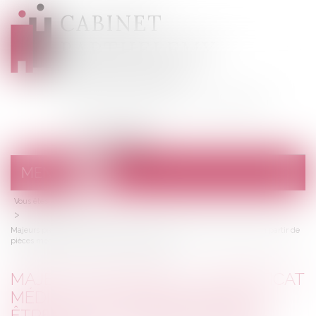
CABINET
BARTHELEMY
DESANGES
Avocats au barreau de Draguignan
MENU
Ouvrir
le
Vous êtes ici :
Accueil
menu
Majeurs protégés : le certificat médical circonstancié peut être établi à partir de
pièces médicales - Éditions Francis Lefebvre
MAJEURS PROTÉGÉS : LE CERTIFICAT
MÉDICAL CIRCONSTANCIÉ PEUT
ÊTRE ÉTABLI À PARTIR DE PIÈCES