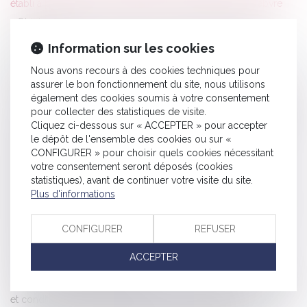
établi à partir de pièces médicales - Éditions Francis Lefebvre
Objets connectés : quels sont les nouveaux enjeux pour
l’assurance ?
Information sur les cookies
La pose de de "Velux®" est soumise à une déclaration de
Nous avons recours à des cookies techniques pour
travaux - Le Particulier
assurer le bon fonctionnement du site, nous utilisons
L'employeur peut convoquer les DP par voie électronique en
également des cookies soumis à votre consentement
pour collecter des statistiques de visite.
vue de leur consultation sur le reclassement du salarié inapte
Cliquez ci-dessous sur « ACCEPTER » pour accepter
Travaux dans un local commercial : l’éternel bras de fer entre
le dépôt de l'ensemble des cookies ou sur «
bailleurs et preneurs ! - Les Echos Business
CONFIGURER » pour choisir quels cookies nécessitant
votre consentement seront déposés (cookies
Quel régime matrimonial s’applique aux époux expatriés ? Le
statistiques), avant de continuer votre visite du site.
Monde
Plus d'informations
Décret tertaire : la FFB demande un report des obligations - Le
Moniteur
CONFIGURER
REFUSER
Comment Teva Santé a déconnecté ses salariés, Contrat de
ACCEPTER
travail - Les Echos Business
Enlèvement international d’enfants : contours du droit de garde
et conditions du retour immédiat - Dalloz Actualité