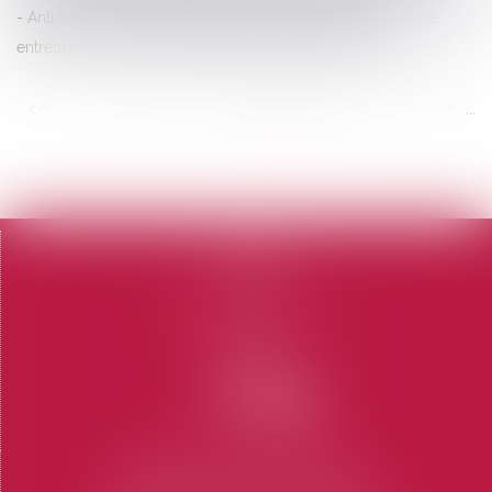
Anticiper et minimiser l’impact d’un cyber risque sur votre
entreprise : TPE, PME, vous êtes concernées ! | FFA
<<
<
...
421
422
423
424
425
426
427
...
>
>>
Accueil
Le cabinet
L'équipe
Domaines d'intervention
Honoraires
Contact
Articles
CABINET SAINT-TROPEZ