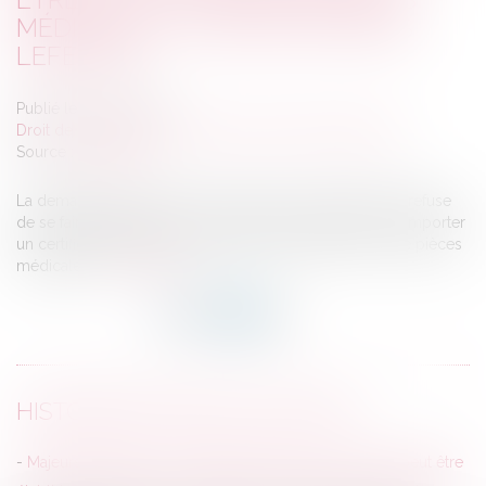
MÉDICALES - ÉDITIONS FRANCIS
LEFEBVRE
Publié le :
30/05/2017
Droit de la famille, des personnes et de leur patrimoine
Source :
www.efl.fr
La demande de placement d’un majeur sous tutelle qui refuse
de se faire examiner par un médecin doit néanmoins comporter
un certificat médical circonstancié, fut-il établi à partir de pièces
médicales...
Lire la suite
HISTORIQUE
Majeurs protégés : le certificat médical circonstancié peut être