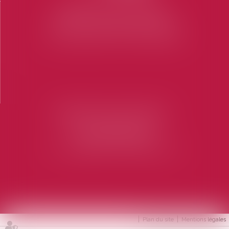
CABINET SAINT-TROPEZ
7 Place des Lices 83990 SAINT-TROPEZ
Tel : 04 94 97 28 74
-
Fax : 04 94 97 56 69
CABINET SAINT-RAPHAËL
73 Rue Marius Allongue
83700 SAINT-RAPHAËL
Tel : 04 94 19 60 15
-
Fax : 04 94 19 60 16
Plan du site
Mentions légales