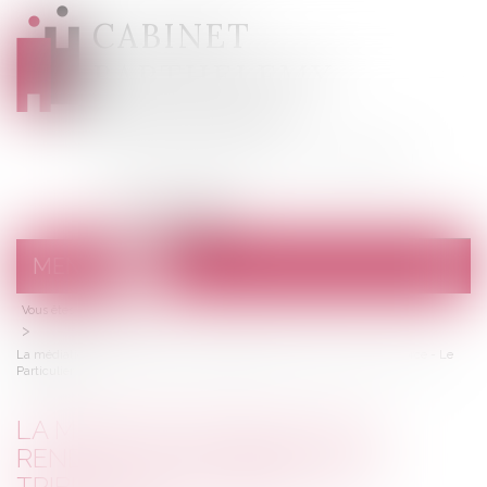
CABINET
BARTHELEMY
DESANGES
Avocats au barreau de Draguignan
MENU
Ouvrir
le
Vous êtes ici :
Accueil
menu
La médiation familiale est rendue obligatoire dans 11 tribunaux - Divorce - Le
Particulier
LA MÉDIATION FAMILIALE EST
RENDUE OBLIGATOIRE DANS 11
TRIBUNAUX - DIVORCE - LE