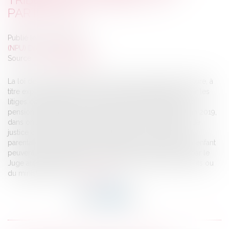
PARTICULIER
Publié le :
29/03/2017
(NPU) Droit de la famille
Source :
www.leparticulier.fr
La loi de modernisation de la Justice du XXIè siècle instaure, à
titre expérimental, la médiation préalable obligatoire pour les
litiges concernant l'exercice de l'autorité parentale et les
pensions alimentaires. Le test est mis en place, jusqu'à fin 2019,
dans onze tribunaux de grande instance. Les décisions de
justice concernant les modalités d'exercice de l'autorité
parentale ou de la filiation de la pension alimentaire d'un enfant
peuvent être modifiées ou complétées, à tout moment par le
Juge aux affaires familiales (JAF), à la demande des parents ou
du ministère public...
Lire la suite