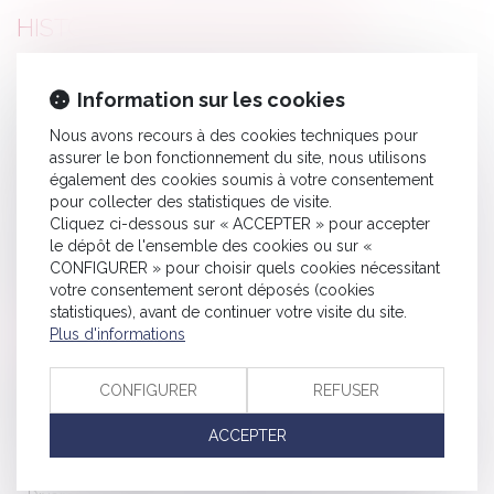
HISTORIQUE
L’énergie, nouveau critère de décence pour les logements -
Information sur les cookies
Explorimmo
Nous avons recours à des cookies techniques pour
Information impérative du curateur d’un prévenu malgré
assurer le bon fonctionnement du site, nous utilisons
l’ignorance des juges de la mesure de protection
également des cookies soumis à votre consentement
Une canalisation publique peut être imposée au propriétaire
pour collecter des statistiques de visite.
Cliquez ci-dessous sur « ACCEPTER » pour accepter
du terrain - Le Particulier
le dépôt de l'ensemble des cookies ou sur «
Le droit au bail : définition et informations importantes - Toute
CONFIGURER » pour choisir quels cookies nécessitant
la franchise
votre consentement seront déposés (cookies
statistiques), avant de continuer votre visite du site.
La médiation familiale est rendue obligatoire dans 11 tribunaux
Plus d'informations
- Divorce - Le Particulier
Infection nosocomiale : le CHRU de Tours condamné - La
CONFIGURER
REFUSER
Nouvelle République
ACCEPTER
Tout ce qu’il faut savoir sur le CDI intérimaire | Dossier Familial
Quand la locataire reçoit un congé pour vente | SOS conso