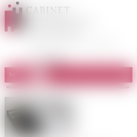
CABINET
BARTHELEMY
DESANGES
Avocats au barreau de Draguignan
MENU
Ouvrir
le
Vous êtes ici :
Accueil
menu
Les modifications possibles d’un contrat d’assurance