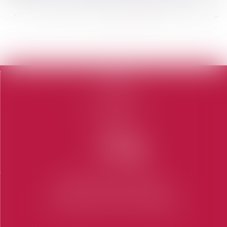
<<
<
...
252
253
254
255
256
257
258
...
>
>>
Accueil
Le cabinet
L'équipe
Domaines d'intervention
Honoraires
Contact
Articles
CABINET SAINT-TROPEZ
7 Place des Lices 83990 SAINT-TROPEZ
Tel : 04 94 97 28 74
-
Fax : 04 94 97 56 69