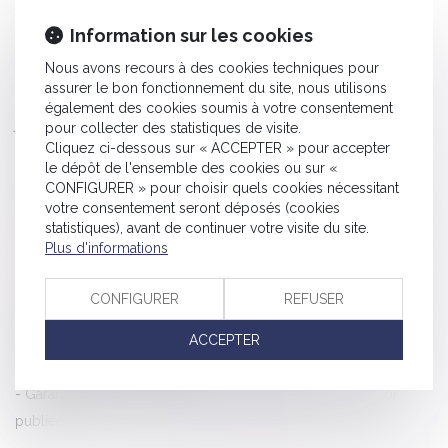
La Seine-Saint-Denis lutte contre les mariages forcés
Information sur les cookies
Si un local commercial ne respecte pas le règlement de
Nous avons recours à des cookies techniques pour
copropriété, on peut résilier son bail - Divers | BFM Immo
assurer le bon fonctionnement du site, nous utilisons
Redressement URSSAF : absence d’observations et chose
également des cookies soumis à votre consentement
jugée
pour collecter des statistiques de visite.
Cliquez ci-dessous sur « ACCEPTER » pour accepter
Chute d’un échafaudage : l’entrepreneur de BTP fautif, est-il
le dépôt de l'ensemble des cookies ou sur «
Licenciement économique : jusqu’où personnaliser la
CONFIGURER » pour choisir quels cookies nécessitant
recherche d’un reclassement dans le groupe ?
votre consentement seront déposés (cookies
statistiques), avant de continuer votre visite du site.
Rupture période d'essai : pouvez-vous toucher le chômage ?
Plus d'informations
Les modifications possibles d’un contrat d’assurance
Covid-19 : prise en charge des soins des Français de retour
CONFIGURER
REFUSER
définitif de l’étranger en France
Les galeries d'art déposent un recours au Conseil d'Etat pour
ACCEPTER
distorsion de concurrence
Garantie du droit au respect de la dignité en prison : la loi
publiée