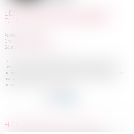
LES MODIFICATIONS POSSIBLES
D’UN CONTRAT D’ASSURANCE
Publié le :
27/04/2021
Droit des assurances
Source :
www.ffa-assurance.fr
Le contrat d’assurance peut être modifié, sur proposition de
l’assuré ou de l’assureur. Il doit être modifié lorsque de
nouvelles circonstances ont pour conséquence d’aggraver le
risque couvert par le contrat d’assurance ou de créer de
nouveaux risques...
Lire la suite
HISTORIQUE