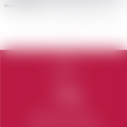
et à quoi sert-elle ?
<<
<
...
246
247
248
249
250
251
252
...
>
>>
Accueil
Le cabinet
L'équipe
Domaines d'intervention
Honoraires
Contact
Articles
CABINET SAINT-TROPEZ
7 Place des Lices 83990 SAINT-TROPEZ