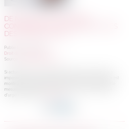
DE NOUVELLES MESURES
CONCERNANT LES CONGÉS PAYÉS
DES TRAVAILLEURS
Publié le :
14/06/2021
Droit du travail - Salariés
Source :
www.boursorama.com
Si actuellement le gouvernement autorise un employeur à
imposer 6 jours de congé payé à son employé, ce chiffre est
monté à 8 jours depuis le 20 mai dernier. Pour rappel, cette
mesure s'inscrit dans le projet de loi lié à la sortie de l'état
d'urgence sanitaire...
Lire la suite