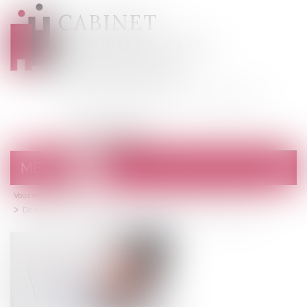
CABINET
BARTHELEMY
DESANGES
Avocats au barreau de Draguignan
MENU
Ouvrir
le
Vous êtes ici :
Accueil
menu
De nouvelles mesures concernant les congés payés des travailleurs