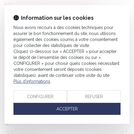
HISTORIQUE
Information sur les cookies
Le bail commercial et le ravalement de façade
CFE 2021 : un acompte à payer au plus tard le 15 juin 2021
Nous avons recours à des cookies techniques pour
assurer le bon fonctionnement du site, nous utilisons
Codébiteurs solidaires : inopposabilité des exceptions
également des cookies soumis à votre consentement
personnelles aux autres codébiteurs
pour collecter des statistiques de visite.
Proposition de loi pour nommer les enfants nés sans vie
Cliquez ci-dessous sur « ACCEPTER » pour accepter
le dépôt de l'ensemble des cookies ou sur «
De nouvelles mesures concernant les congés payés des
CONFIGURER » pour choisir quels cookies nécessitant
travailleurs
votre consentement seront déposés (cookies
statistiques), avant de continuer votre visite du site.
La notion de bonne foi au sens de l’article 555 du code civil
Plus d'informations
Homologation de la CRPC : le juge doit exercer son plein
office
CONFIGURER
REFUSER
Licenciement pour absence prolongée : interdit si l’origine de
l’absence est imputable à l’employeur
ACCEPTER
Attribution d’actions et restitution des cotisations sociales : quel
régime ?
L'assurance Responsabilité Civile Professionnelle : qu'est-ce ?