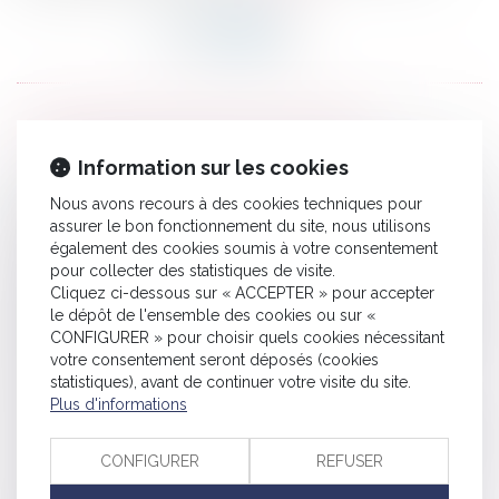
HISTORIQUE
Information sur les cookies
Licenciement du conseiller du salarié : rappel des conditions
Nous avons recours à des cookies techniques pour
strictes
assurer le bon fonctionnement du site, nous utilisons
Loi n° 2024-494 du 31 mai 2024 pour une justice patrimoniale
également des cookies soumis à votre consentement
pour collecter des statistiques de visite.
au sein de la famille
Cliquez ci-dessous sur « ACCEPTER » pour accepter
Appel d’un jugement avant dire droit : rappel de l’obligation
le dépôt de l'ensemble des cookies ou sur «
pour la cour d’appel de statuer sur l’exception d’incompétence
CONFIGURER » pour choisir quels cookies nécessitant
votre consentement seront déposés (cookies
Suspension du travailleur pour refus de passe sanitaire : la
statistiques), avant de continuer votre visite du site.
Cour de cassation valide la compatibilité avec la CEDH
Plus d'informations
Responsabilité du transporteur et arrimage des marchandises
Principales, complémentaires, automatiques... Cinq questions
CONFIGURER
REFUSER
sur les peines en droit pénal