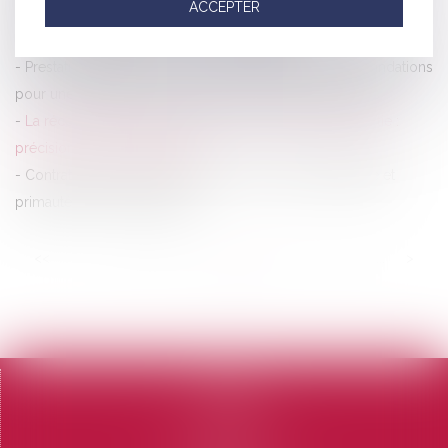
ACCEPTER
Responsabilité du transporteur et obligations du client en cas
d’avaries constatées lors d’un déménagement
Prestations funéraires : la DGCCRF émet des recommandations
pour une meilleure transparence des contrats obsèques
La réception tacite d’un ouvrage et la retenue de garantie :
précisions jurisprudentielles
Contrat d’assurance automobile : exclusion de garantie et
primauté du droit européen
<<
<
...
68
69
70
71
72
73
74
...
>
>>
Accueil
Le cabinet
L'équipe
Domaines d'intervention