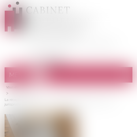
CABINET
BARTHELEMY
DESANGES
Avocats au barreau de Draguignan
MENU
Ouvrir
le
Vous êtes ici :
Accueil
menu
La réception tacite d’un ouvrage et la retenue de garantie : précisions
jurisprudentielles