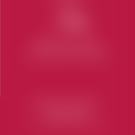
Honoraires
Contact
Articles
CABINET SAINT-TROPEZ
7 Place des Lices 83990 SAINT-TROPEZ
Tel : 04 94 97 28 74
-
Fax : 04 94 97 56 69
CABINET SAINT-RAPHAËL
73 Rue Marius Allongue
83700 SAINT-RAPHAËL
Tel : 04 94 19 60 15
-
Fax : 04 94 19 60 16