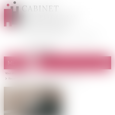
CABINET
BARTHELEMY
DESANGES
Avocats au barreau de Draguignan
MENU
Ouvrir
le
Vous êtes ici :
Accueil
menu
Reconfinement : nouvelles attestations de déplacement