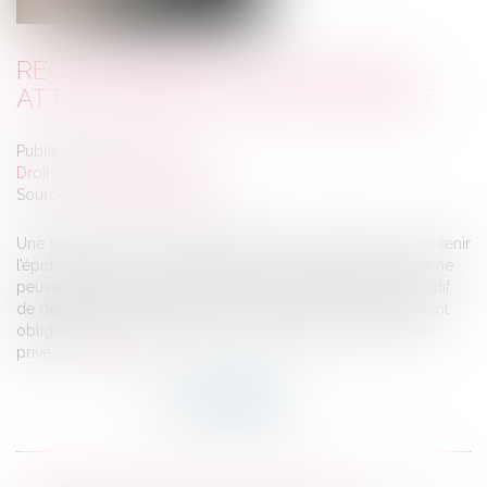
RECONFINEMENT : NOUVELLES
ATTESTATIONS DE DÉPLACEMENT
Publié le :
04/11/2020
Droit du travail - Employeurs
Source :
www.editions-tissot.fr
Une nouvelle fois, les déplacements sont limités afin de contenir
l’épidémie de Covid-19. Les salariés de votre entreprise qui ne
peuvent pas être en télétravail doivent disposer d’un justificatif
de déplacement professionnel. Une attestation est également
obligatoire pour les déplacements autorisés dans le cadre
privé...
Lire la suite