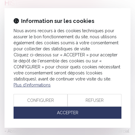
HISTORIQUE
Vol de marchandises : manquements des donneurs d’ordre vs
Information sur les cookies
manquement du voiturier
Nous avons recours à des cookies techniques pour
Les tests antigéniques en entreprise sont autorisés pour les
assurer le bon fonctionnement du site, nous utilisons
salariés volontaires
également des cookies soumis à votre consentement
pour collecter des statistiques de visite.
Calcul des indemnités de rupture du contrat de travail
Cliquez ci-dessous sur « ACCEPTER » pour accepter
COVID 19 : L’assurance perte d'exploitation
le dépôt de l'ensemble des cookies ou sur «
La justice américaine poursuit Google pour atteinte au droit de
CONFIGURER » pour choisir quels cookies nécessitant
votre consentement seront déposés (cookies
la concurrence
statistiques), avant de continuer votre visite du site.
La prise illégale d'intérêts
Plus d'informations
Vol d’objets dans un hôtel : des règles substantielles et
probatoires favorables à l’indemnisation du client
CONFIGURER
REFUSER
Calcul de l’indemnité journalière perçue pendant les périodes
ACCEPTER
d’arrêt de travail
Reconfinement : nouvelles attestations de déplacement
Absence d’incidence de l’irrespect du formalisme commercial