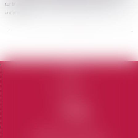
sur la validité de la mise en demeure de quitter un local
commercial
<<
<
...
274
275
276
277
278
279
280
...
>
>>
Accueil
Le cabinet
L'équipe
Domaines d'intervention
Honoraires
Contact
Articles
CABINET SAINT-TROPEZ