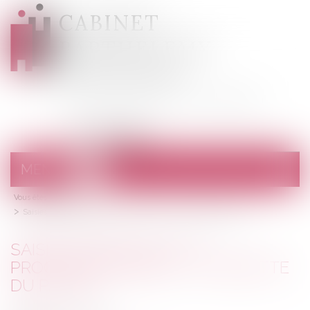
CABINET
BARTHELEMY
DESANGES
Avocats au barreau de Draguignan
MENU
Ouvrir
le
Vous êtes ici :
Accueil
menu
Saisies spéciales de la procédure pénale - La Gazette du Palais
SAISIES SPÉCIALES DE LA
PROCÉDURE PÉNALE - LA GAZETTE
DU PALAIS