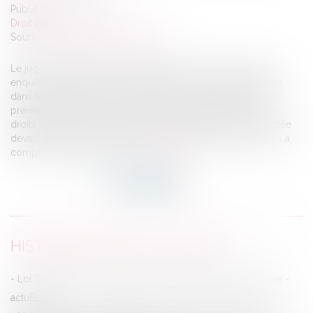
Publié le :
20/10/2016
Droit pénal
Source :
www.gazettedupalais.com
Le juge des libertés et de la détention, dans le cadre d'une
enquête de flagrance ou préliminaire, et le juge d'instruction,
dans le cadre d'une information, peuvent autoriser, pour le
premier, et ordonner, pour le second, la saisie de biens ou
droits incorporels. L'ordonnance de saisie peut être contestée
devant la chambre de l'instruction dans un délai de dix jours à
compter de sa notification...
Lire la suite
HISTORIQUE
Loi Travail : les cadres opposés à une déconnexion forcée -
actuEL RH