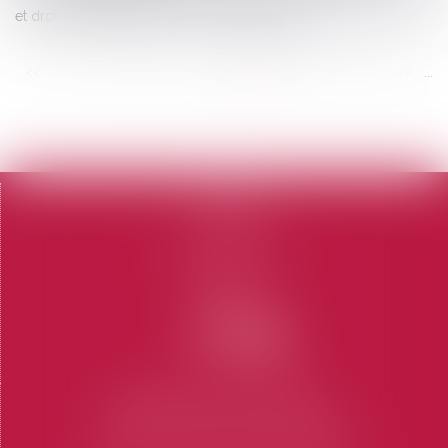
et droit des entreprises - Les Echos Business
<<
<
...
441
442
443
444
445
446
447
...
>
>>
Accueil
Le cabinet
L'équipe
Domaines d'intervention
Honoraires
Contact
Articles
CABINET SAINT-TROPEZ
7 Place des Lices 83990 SAINT-TROPEZ