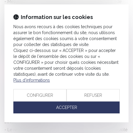
Mesure de la représentativité patronale : un décret procède
aux ajustements nécessaires après la loi Travail - RF
Information sur les cookies
Auto-entrepreneur, devez-vous souscrire une assurance
particulière ? | Dossier Familial
Nous avons recours à des cookies techniques pour
assurer le bon fonctionnement du site, nous utilisons
Le titulaire d’un bail commercial doit exercer l’activité qu’il
également des cookies soumis à votre consentement
déclare | SOS conso
pour collecter des statistiques de visite.
Discrimination au travail: les actions de groupe sont désormais
Cliquez ci-dessous sur « ACCEPTER » pour accepter
le dépôt de l'ensemble des cookies ou sur «
possibles - L'Express L'Entreprise
CONFIGURER » pour choisir quels cookies nécessitant
Saisies spéciales de la procédure pénale - La Gazette du
votre consentement seront déposés (cookies
Palais
statistiques), avant de continuer votre visite du site.
Plus d'informations
Divorce : la réforme créant un nouveau divorce « sans juge » a
été définitivement adoptée - INTERETS PRIVES
CONFIGURER
REFUSER
Les erreurs médicales ont coûté plus cher aux professionnels
de santé | L'Agefi Actifs
ACCEPTER
RF social : l'information sur la gestion du personnel (droit du
travail, déclaration sociale...)
Le régime juridique de la sous-location commerciale, Fiscalité