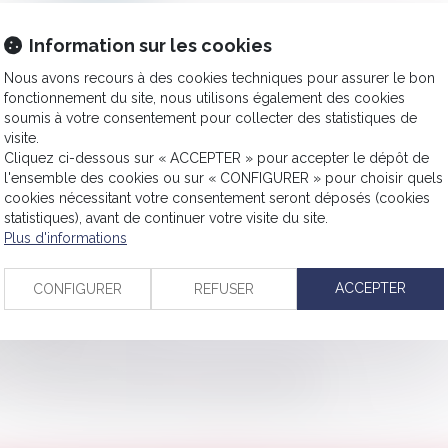
Information sur les cookies
Nous avons recours à des cookies techniques pour assurer le bon
fonctionnement du site, nous utilisons également des cookies
soumis à votre consentement pour collecter des statistiques de
ntôt dans le Code pénal ?
visite.
Cliquez ci-dessous sur « ACCEPTER » pour accepter le dépôt de
cassation confirme la protection des marques renommées !
l'ensemble des cookies ou sur « CONFIGURER » pour choisir quels
iciper aux délibérés sans voix consultative
cookies nécessitant votre consentement seront déposés (cookies
passe (encore) par le Code de commerce
statistiques), avant de continuer votre visite du site.
Plus d'informations
 l’ascendant donateur
uisition d'une résidence principale à l'étranger
ACCEPTER
CONFIGURER
REFUSER
ctions de mises en location
ns à vil prix
 la convocation à entretien et l'entretien préalable
<<
<
...
47
48
49
50
51
52
53
...
>
>>