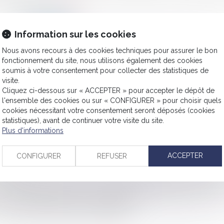
onsommation...
Lire la suite
Information sur les cookies
Nous avons recours à des cookies techniques pour assurer le bon
fonctionnement du site, nous utilisons également des cookies
soumis à votre consentement pour collecter des statistiques de
visite.
Cliquez ci-dessous sur « ACCEPTER » pour accepter le dépôt de
 par la Cour de cassation
l'ensemble des cookies ou sur « CONFIGURER » pour choisir quels
épartage dans les offres de reclassement prive le licenciement de ca
cookies nécessitant votre consentement seront déposés (cookies
onsommation: l’Autorité de la concurrence fournit des orientations a
statistiques), avant de continuer votre visite du site.
Plus d'informations
?
tion commerciale !
ACCEPTER
CONFIGURER
REFUSER
 RE 2020
ntie : dernières précisions sur les conditions d’application des claus
e pour un chemin d'accès non aménageable
ur le paiement de la pension alimentaire