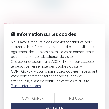
HISTORIQUE
Information sur les cookies
Les sanctions pécuniaires prononcées par une autorité
administrative ne sont pas assurables
Nous avons recours à des cookies techniques pour
assurer le bon fonctionnement du site, nous utilisons
Arrêt maladie : baisse du montant maximal des IJSS à compter
également des cookies soumis à votre consentement
du 1er avril
pour collecter des statistiques de visite.
Offre raisonnable d'emploi : précision sur la zone
Cliquez ci-dessous sur « ACCEPTER » pour accepter
le dépôt de l'ensemble des cookies ou sur «
géographique
CONFIGURER » pour choisir quels cookies nécessitant
Diagnostic de performance énergétique : un plan pour
votre consentement seront déposés (cookies
statistiques), avant de continuer votre visite du site.
restaurer la confiance
Plus d'informations
Préemption et délaissement : retour sur la notion d’abus
d’autorité
CONFIGURER
REFUSER
Forfait jours et déduction de cotisations : pas besoin d’accord
collectif après 2012
ACCEPTER