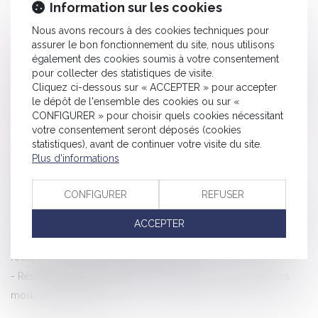
Information sur les cookies
Nous avons recours à des cookies techniques pour
assurer le bon fonctionnement du site, nous utilisons
HISTORIQUE
également des cookies soumis à votre consentement
pour collecter des statistiques de visite.
Consommation : le Parlement européen adopte le principe du
Cliquez ci-dessous sur « ACCEPTER » pour accepter
le dépôt de l'ensemble des cookies ou sur «
droit à la réparation
CONFIGURER » pour choisir quels cookies nécessitant
Confirmation tacite de l’acte nul : le respect du formalisme
votre consentement seront déposés (cookies
informatif ne suffit plus
statistiques), avant de continuer votre visite du site.
Plus d'informations
Le non-respect de l’obligation d’information entraîne
l’annulation du contrat pour vice de consentement
CONFIGURER
REFUSER
Contrats conclus hors établissement : attention à bien
communiquer le prix du bien ou du service au consommateur !
ACCEPTER
Droit de rétractation et délai légal : faut-il retenir la date de
réception ou la date d’envoi du courrier ?
Résiliation des contrats en ligne : précisions concernant les
modalités techniques