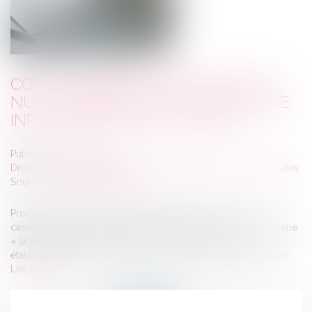
CONFIRMATION TACITE DE L’ACTE
NUL : LE RESPECT DU FORMALISME
INFORMATIF NE SUFFIT PLUS
Publié le :
14/02/2024
Droit de la consommation
/
Contrats et garanties commerciales
Source :
actu.dalloz-etudiant.fr
Procédant à un revirement de jurisprudence, la Cour de
cassation abandonne la règle qu’elle avait posée, selon laquelle
« la reproduction lisible, dans un contrat conclu hors
établissement, des dispositions du code de la consommation...
Lire la suite