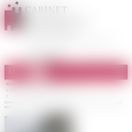
CABINET
BARTHELEMY
DESANGES
Avocats au barreau de Draguignan
MENU
Ouvrir
le
Vous êtes ici :
Accueil
menu
Droit de la consommation
Contrats et garanties commerciales
Confirmation tacite de l’acte nul : le respect du formalisme informatif ne suffit
plus