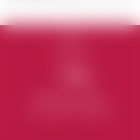
<<
<
1
2
>
>>
Accueil
Le cabinet
L'équipe
Domaines d'intervention
Honoraires
Contact
Articles
CABINET SAINT-TROPEZ
7 Place des Lices 83990 SAINT-TROPEZ
Tel : 04 94 97 28 74
-
Fax : 04 94 97 56 69