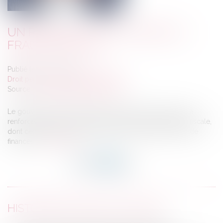
UN PLAN DE LUTTE CONTRE LA
FRAUDE FISCALE
Publié le :
26/07/2023
Droit pénal
/
Droit pénal des affaires
Source :
cabinet-rs.expert-infos.com
Le gouvernement a dévoilé une série de mesures visant à
renforcer son action en matière de lutte contre la fraude fiscale,
dont certaines seront au menu du prochain projet de loi de
finances...
Lire la suite
HISTORIQUE