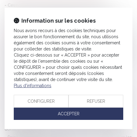
Cession à prix minoré et acte anormal de gestion
Le juge doit tenir compte de la situation de la société au
Information sur les cookies
moment où il lui inflige une amende
Un plan de lutte contre la fraude fiscale
Nous avons recours à des cookies techniques pour
assurer le bon fonctionnement du site, nous utilisons
Nouvelle série de mesures de lutte contre la fraude fiscale et
également des cookies soumis à votre consentement
douanière
pour collecter des statistiques de visite.
Nouvelle définition de la prise illégale d’intérêts : tout changer
Cliquez ci-dessous sur « ACCEPTER » pour accepter
le dépôt de l'ensemble des cookies ou sur «
pour que rien ne change
CONFIGURER » pour choisir quels cookies nécessitant
Abus de biens sociaux : l’associé peut se prévaloir d’un
votre consentement seront déposés (cookies
préjudice propre, distinct et découlant directement de
statistiques), avant de continuer votre visite du site.
Plus d'informations
l’infraction
Recherche de fraude fiscale : le consentement est nécessaire
CONFIGURER
REFUSER
pour les données stockées dans des serveurs distants ou en
ligne
ACCEPTER
L'abus de biens sociaux peut se solder par la confiscation du
domicile familial