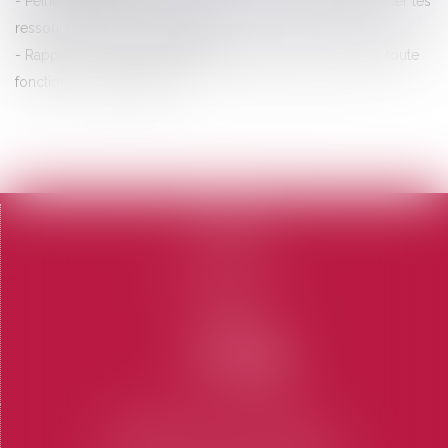
Peine de confiscation et obligation pour le juge d’apprécier les
ressources au jour où il statue
Rappels concernant l’interdiction de gérer ou d’exercer toute
fonction ou emploi public
<<
<
...
2
3
4
5
6
7
8
>
>>
Accueil
Le cabinet
L'équipe
Domaines d'intervention
Honoraires
Contact
Articles
CABINET SAINT-TROPEZ