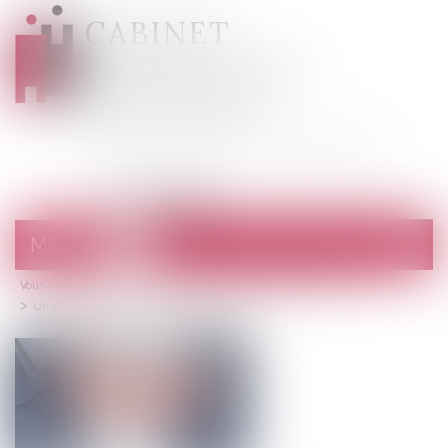
CABINET
BARTHELEMY
DESANGES
Avocats au barreau de Draguignan
MENU
Ouvrir
le
Vous êtes ici :
Accueil
menu
Droit pénal
Droit pénal des affaires
Un plan de lutte contre la fraude fiscale