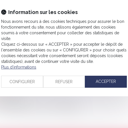
Information sur les cookies
Nous avons recours à des cookies techniques pour assurer le bon
fonctionnement du site, nous utilisons également des cookies
soumis à votre consentement pour collecter des statistiques de
évenu doit être confirmé par le prévenu mineur en garde à vue pour ne 
visite.
Cliquez ci-dessous sur « ACCEPTER » pour accepter le dépôt de
l'ensemble des cookies ou sur « CONFIGURER » pour choisir quels
 mineurs
cookies nécessitant votre consentement seront déposés (cookies
s le milieu scolaire
statistiques), avant de continuer votre visite du site.
Plus d'informations
matiquement la question à l'enfant
itif deux ans après son application
ACCEPTER
CONFIGURER
REFUSER
s élèves à partir du CE2 à la rentrée
nte
ttaché à la PJ
s suffisamment connus », selon la médiatrice
<<
<
1
2
3
4
5
>
>>