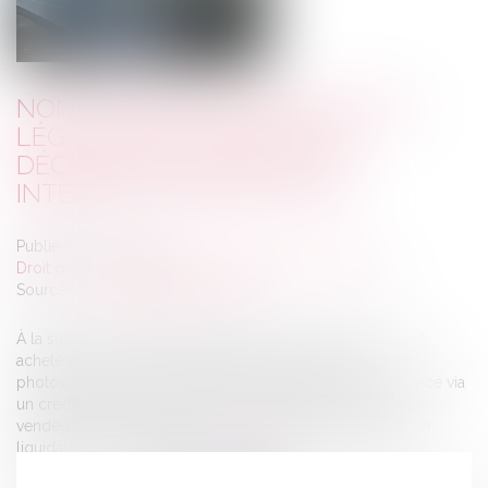
NON-RESPECT DE L’OBLIGATION
LÉGALE D’INFORMATION ET
DÉCHÉANCE DU DROIT AUX
INTÉRÊTS CONTRACTUELS
Publié le :
12/07/2023
Droit de la consommation
/
Pratiques commerciales
Source :
www.lemag-juridique.com
À la suite d’un démarchage à domicile, des personnes ont
acheté à une société une installation de panneaux
photovoltaïques et un ballon d’eau chaude, qu’ils ont financé via
un crédit souscrit le même jour auprès d’une banque. Le
vendeur a plus tard été placé en liquidation judiciaire, et un
liquidateur a été désigné...
Lire la suite