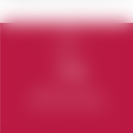
<<
<
1
2
3
4
>
>>
Accueil
Le cabinet
L'équipe
Domaines d'intervention
Honoraires
Contact
Articles
CABINET SAINT-TROPEZ
7 Place des Lices 83990 SAINT-TROPEZ
Tel : 04 94 97 28 74
-
Fax : 04 94 97 56 69