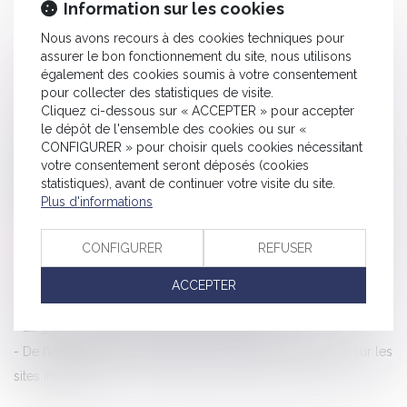
Information sur les cookies
Nous avons recours à des cookies techniques pour
assurer le bon fonctionnement du site, nous utilisons
également des cookies soumis à votre consentement
HISTORIQUE
pour collecter des statistiques de visite.
Cliquez ci-dessous sur « ACCEPTER » pour accepter
le dépôt de l'ensemble des cookies ou sur «
Publicité trompeuse : comprendre et agir face aux pratiques
CONFIGURER » pour choisir quels cookies nécessitant
déloyales
votre consentement seront déposés (cookies
Bilan 2022 de la DGCCRF : 60 % des contrôles ont porté sur la
statistiques), avant de continuer votre visite du site.
Plus d'informations
protection économique du consommateur
Non-respect de l’obligation légale d’information et déchéance
CONFIGURER
REFUSER
du droit aux intérêts contractuels
Démarchage téléphonique : le Code de bonnes pratiques mis
ACCEPTER
à jour
La guerre des prix et la publicité comparative
De l’utilisation du français en réponse à un commentaire sur les
sites internet