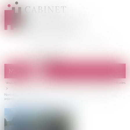
CABINET
BARTHELEMY
DESANGES
Avocats au barreau de Draguignan
MENU
Ouvrir
le
Vous êtes ici :
Accueil
menu
Droit de la consommation
Pratiques commerciales
Non-respect de l’obligation légale d’information et déchéance du droit aux
intérêts contractuels