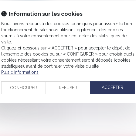
Information sur les cookies
Nous avons recours à des cookies techniques pour assurer le bon
fonctionnement du site, nous utilisons également des cookies
soumis à votre consentement pour collecter des statistiques de
s dans leur ensemble
visite.
Cliquez ci-dessous sur « ACCEPTER » pour accepter le dépôt de
dant le Covid
l'ensemble des cookies ou sur « CONFIGURER » pour choisir quels
des premières normes internationales
cookies nécessitant votre consentement seront déposés (cookies
ur 2026 ?
statistiques), avant de continuer votre visite du site.
Plus d'informations
ptembre 2026
ns être directement visé par les propos
ACCEPTER
CONFIGURER
REFUSER
és payés restent dus en cas d’éviction
idérée comme abusive ?
ement ?
e VTC et loyauté de la concurrence
<<
<
1
2
3
4
5
6
7
...
>
>>